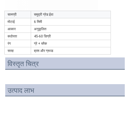
सामग्री
समुद्री ग्रेड ईवा
मोटाई
6 मिमी
आकार
अनुकूलित
कठोरता
45-60 डिग्री
रंग
ग्रे + ब्लैक
सतह
ब्रश और ग्रूव्ड
विस्तृत चित्र
उत्पाद लाभ