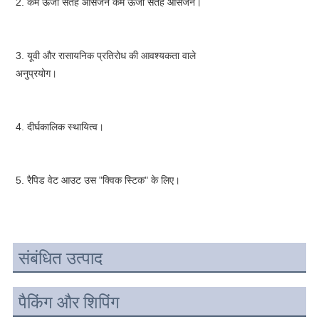
2. कम ऊर्जा सतह आसंजन कम ऊर्जा सतह आसंजन।
3. यूवी और रासायनिक प्रतिरोध की आवश्यकता वाले 
अनुप्रयोग।
4. दीर्घकालिक स्थायित्व।
5. रैपिड वेट आउट उस "क्विक स्टिक" के लिए।
संबंधित उत्पाद
पैकिंग और शिपिंग