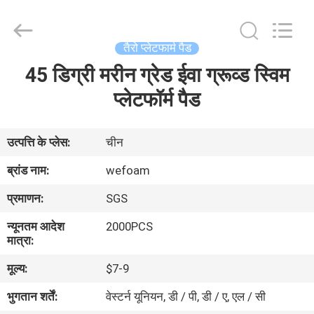
trading
Co.,Ltd.
All
Rights
Reserved.
तैरो प्लेटफार्म पैड
Developed
by
45 डिग्री मरीन ग्रेड ईवा ग्रूव्ड स्विम
घर
ECER
प्लेटफॉर्म पैड
उत्पादों
उत्पत्ति के प्लेस:
चीन
वीडियो
ब्रांड नाम:
wefoam
प्रमाणन:
SGS
हमारे
न्यूनतम आदेश
2000PCS
बारे
मात्रा:
में
मूल्य:
$7-9
भुगतान शर्तें:
वेस्टर्न यूनियन, डी / पी, डी / ए, एल / सी
कारखाना