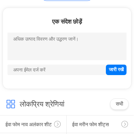
अनुरोध
करें
15
एक संदेश छोड़ें
साइटमैप
ईवा मछली शासक
PRIVACY
POLICY
21
नाव गैर पर्ची पैड
लोकप्रिय श्रेणियां
सभी
ईवा फोम नाव अलंकार शीट
ईवा मरीन फोम शीट्स