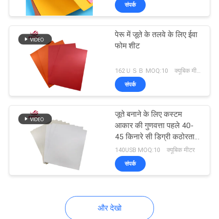
संपर्क
भ्रमण
पेरू में जूते के तलवे के लिए ईवा
गुणवत्ता
18
फोम शीट
नियंत्रण
ईवा फोम टीक शीट
162ＵＳＢ MOQ:10 क्यूबिक मीटर
संपर्क
संपर्क
करें
जूते बनाने के लिए कस्टम
आकार की गुणवत्ता पहले 40-
समाचार
45 किनारे सी डिग्री कठोरता
19
ईवा फोम शीट
140USB MOQ:10 क्यूबिक मीटर
संपर्क
एक
समुद्री ग्रेड फोम
उद्धरण
का
और देखो