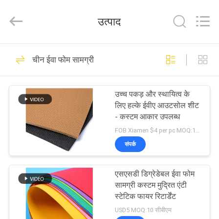
trading
Co.,Ltd.
All
उत्पाद
Rights
Reserved.
Developed
by
घर
ECER
20
चीन ईवा फोम सामग्री
ईवा फोम नाव अलंकार
उत्पादों
शीट
उच्च पकड़ और स्थायित्व के
लिए हल्के ईवीए आउटसोल शीट
वीडियो
- कस्टम आकार उपलब्ध
FOB Xiamen $4 per pc MOQ:150 पीसी
हमारे
संपर्क
18
बारे
एसएसडी डिग्रेडेबल ईवा फोम
में
ईवा मरीन फोम शीट्स
सामग्री कस्टम मुद्रित एंटी
स्टेटिक फायर रिटार्डेंट
कारखाना
USD5 MOQ:10 सीबीएम