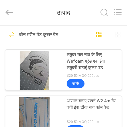
2025
Quanzhou
WeFoam
उत्पाद
trading
Co.,Ltd.
All
Rights
Reserved.
घर
20
Developed
चीन मरीन मैट कूलर पैड
by
ECER
ईवा फोम नाव अलंकार
उत्पादों
शीट
समुद्र तल नाव के लिए
Wefoam ग्रेड एक ईवा
वीडियो
समुद्री चटाई कूलर पैड
$20-50 MOQ:200pcs
हमारे
संपर्क
18
बारे
आसान बनाए रखने W2.4m गैर
में
ईवा मरीन फोम शीट्स
पर्ची ईवा टीक नाव फोम पैड
कारखाना
$20-50 MOQ:200pcs