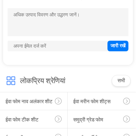
9
मरीन मैट कूलर पैड
7
लोकप्रिय श्रेणियां
सभी
स्व चिपकने वाला ईवा फोम
शीट
ईवा फोम नाव अलंकार शीट
ईवा मरीन फोम शीट्स
ईवा फोम टीक शीट
समुद्री ग्रेड फोम