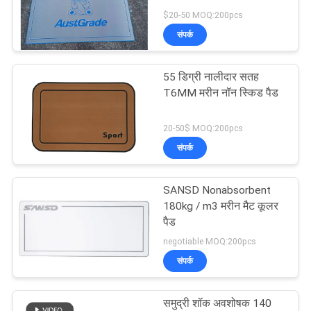
अनुरोध
$20-50 MOQ:200pcs
करें
संपर्क
15
साइटमैप
55 डिग्री नालीदार सतह
ईवा मछली शासक
T6MM मरीन नॉन स्किड पैड
PRIVACY
20-50$ MOQ:200pcs
POLICY
संपर्क
SANSD Nonabsorbent
21
180kg / m3 मरीन मैट कूलर
पैड
नाव गैर पर्ची पैड
negotiable MOQ:200pcs
संपर्क
समुद्री शॉक अवशोषक 140