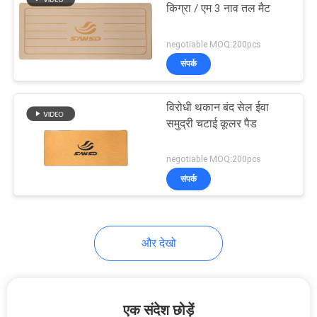
किग्रा / एम 3 नाव तल मैट
30
negotiable MOQ:200pcs
संपर्क
तैरो प्लेटफार्म पैड
विरोधी थकान बंद सेल ईवा
समुद्री चटाई कूलर पैड
negotiable MOQ:200pcs
संपर्क
11
कैमो बोट मैट
और देखो
एक संदेश छोड़ें