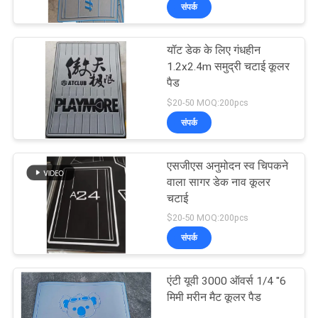
संपर्क
भ्रमण
यॉट डेक के लिए गंधहीन
गुणवत्ता
18
1.2x2.4m समुद्री चटाई कूलर
नियंत्रण
पैड
ईवा फोम टीक शीट
$20-50 MOQ:200pcs
संपर्क
संपर्क
करें
एसजीएस अनुमोदन स्व चिपकने
वाला सागर डेक नाव कूलर
समाचार
चटाई
19
$20-50 MOQ:200pcs
संपर्क
एक
समुद्री ग्रेड फोम
उद्धरण
एंटी यूवी 3000 ऑवर्स 1/4 "6
का
मिमी मरीन मैट कूलर पैड