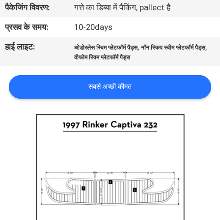
पैकेजिंग विवरण:
गत्ते का डिब्बा में पैकिंग, pallect है
भ्रमण
प्रसव के समय:
10-20days
गुणवत्ता
हाई लाइट:
,
,
ओडोरलेस स्विम प्लेटफॉर्म पैड्स
नॉन स्किप स्वीम प्लेटफॉर्म पैड्स
नियंत्रण
वीफोम स्विम प्लेटफॉर्म पैड्स
सबसे अच्छी कीमत
संपर्क
करें
समाचार
एक
उद्धरण
का