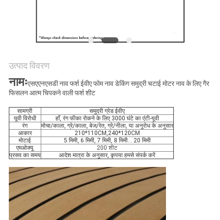
अनुरोध
करें
साइटमैप
उत्पाद विवरण
नामः
PRIVACY
एसएएनएसडी नाव फर्श ईवीए फोम नाव डेकिंग समुद्री चटाई मोटर नाव के लिए गैर
फिसलन आत्म चिपकने वाली फर्श शीट
POLICY
सामग्री
समुद्री ग्रेड ईवीए
यूवी विरोधी
हाँ, रंग फीका रोकने के लिए 3000 घंटे का एंटी-यूवी
रंग
मोचा/काला, ग्रे/काला, बेज/रेत, ग्रे/नीला, या अनुरोध के अनुसार
आकार
210*110CM,240*120CM
मोटाई
5 मिमी, 6 मिमी, 7 मिमी, 8 मिमी... 20 मिमी
एमओक्यू
200 शीट
प्रसव का समय
आदेश मात्रा के अनुसार, कृपया हमसे संपर्क करें