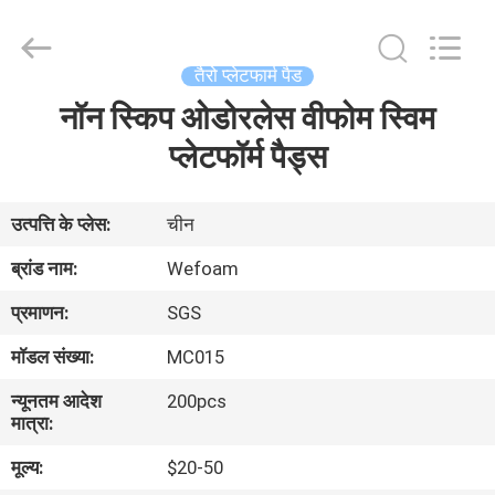
trading
Co.,Ltd.
All
Rights
Reserved.
तैरो प्लेटफार्म पैड
Developed
by
नॉन स्किप ओडोरलेस वीफोम स्विम
घर
ECER
प्लेटफॉर्म पैड्स
उत्पादों
उत्पत्ति के प्लेस:
चीन
वीडियो
ब्रांड नाम:
Wefoam
प्रमाणन:
SGS
हमारे
मॉडल संख्या:
MC015
बारे
न्यूनतम आदेश
200pcs
में
मात्रा:
मूल्य:
$20-50
कारखाना