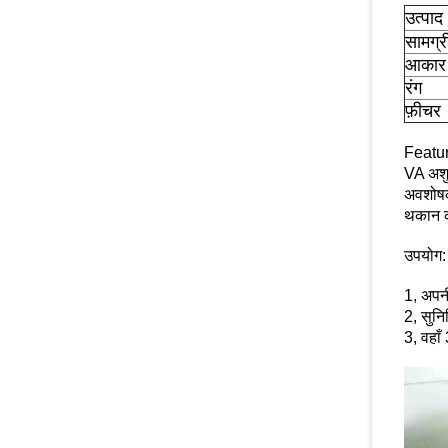
उत्पाद
सामग्र
आकार
रंग
फ़ीचर
Featur
VA अशुद
अवशोषक
थकान क
उपयोग:
1, अपन
2, सुनि
3, वहाँ