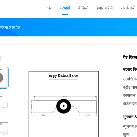
घर
उत्पादों
वीडियो
हमारे बारे में
संपर्क करें
तैरना डेक पैड
गैर फिस
उत्पाद व
उत्पत्ति के
ब्रांड नाम
प्रमाणन:
मॉडल संख
भुगतान &
न्यूनतम आ
मूल्य: