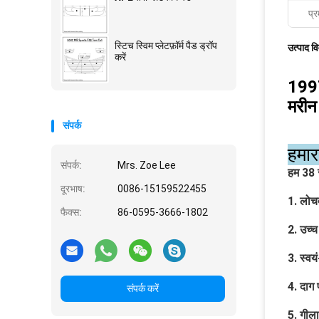
प्र
स्टिच स्विम प्लेटफ़ॉर्म पैड ड्रॉप
उत्पाद व
करें
1997 
मरीन
संपर्क
हमार
संपर्क:
Mrs. Zoe Lee
हम 38 स
दूरभाष:
0086-15159522455
1. लोच
फैक्स:
86-0595-3666-1802
2. उच्च
3. स्व
4. दाग
संपर्क करें
5. गीला