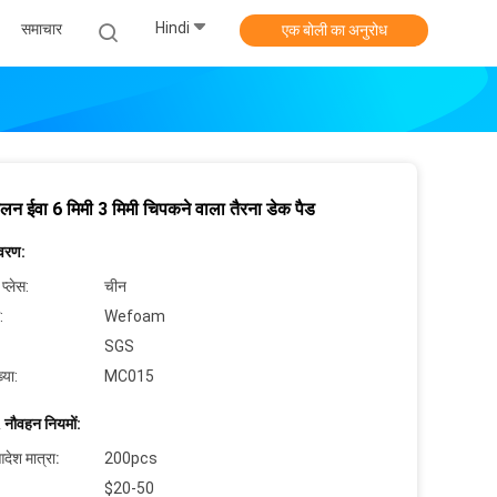
Hindi
समाचार
एक बोली का अनुरोध
लन ईवा 6 मिमी 3 मिमी चिपकने वाला तैरना डेक पैड
िवरण:
 प्लेस:
चीन
:
Wefoam
SGS
्या:
MC015
 नौवहन नियमों:
देश मात्रा:
200pcs
$20-50