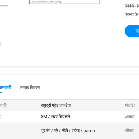
पैकेजिंग 
प्रसव के
स
जानकारी
उत्पाद विवरण
ग्री:
समुद्री ग्रेड एक ईवा
मोटाई:
द:
3M / स्वयं चिपकने
आकार:
:
भूरे रंग / ग्रे / नीले / सफेद / camo
फ़ीचर: