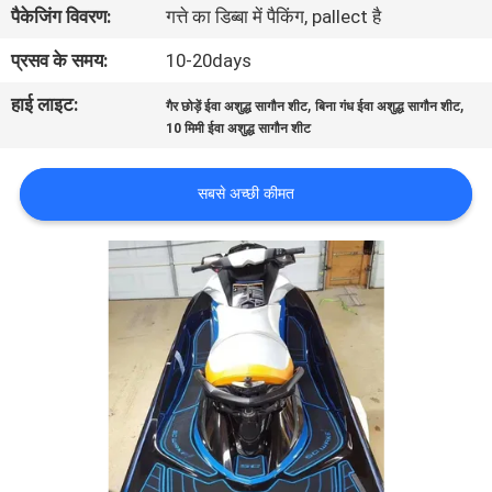
पैकेजिंग विवरण:
गत्ते का डिब्बा में पैकिंग, pallect है
भ्रमण
प्रसव के समय:
10-20days
गुणवत्ता
हाई लाइट:
,
,
गैर छोड़ें ईवा अशुद्ध सागौन शीट
बिना गंध ईवा अशुद्ध सागौन शीट
नियंत्रण
10 मिमी ईवा अशुद्ध सागौन शीट
सबसे अच्छी कीमत
संपर्क
करें
समाचार
एक
उद्धरण
का