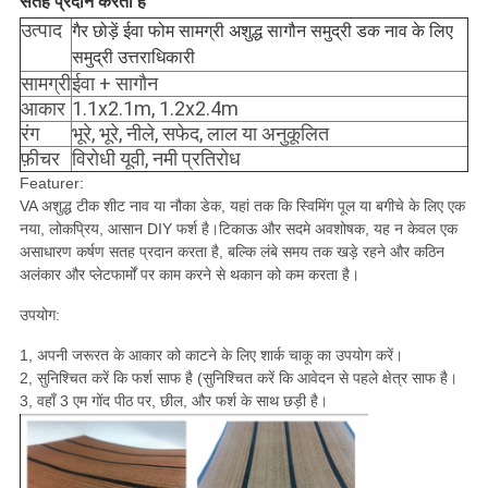
सतह प्रदान करता है
उत्पाद
गैर छोड़ें ईवा फोम सामग्री अशुद्ध सागौन समुद्री डक नाव के लिए
समुद्री उत्तराधिकारी
सामग्री
ईवा + सागौन
आकार
1.1x2.1m, 1.2x2.4m
रंग
भूरे, भूरे, नीले, सफेद, लाल या अनुकूलित
फ़ीचर
विरोधी यूवी, नमी प्रतिरोध
Featurer:
VA अशुद्ध टीक शीट नाव या नौका डेक, यहां तक ​​कि स्विमिंग पूल या बगीचे के लिए एक
नया, लोकप्रिय, आसान DIY फर्श है।टिकाऊ और सदमे अवशोषक, यह न केवल एक
असाधारण कर्षण सतह प्रदान करता है, बल्कि लंबे समय तक खड़े रहने और कठिन
अलंकार और प्लेटफार्मों पर काम करने से थकान को कम करता है।
उपयोग:
1, अपनी जरूरत के आकार को काटने के लिए शार्क चाकू का उपयोग करें।
2, सुनिश्चित करें कि फर्श साफ है (सुनिश्चित करें कि आवेदन से पहले क्षेत्र साफ है।
3, वहाँ 3 एम गोंद पीठ पर, छील, और फर्श के साथ छड़ी है।