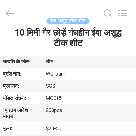
WeFoam
trading
Co.,Ltd.
All
Rights
ईवा अशुद्ध टीक शीट
Reserved.
Developed
by
10 मिमी गैर छोड़ें गंधहीन ईवा अशुद्ध
घर
ECER
टीक शीट
उत्पादों
उत्पत्ति के प्लेस:
चीन
वीडियो
ब्रांड नाम:
Wefoam
प्रमाणन:
SGS
हमारे
मॉडल संख्या:
MC015
बारे
न्यूनतम आदेश
200pcs
में
मात्रा:
मूल्य:
$20-50
कारखाना