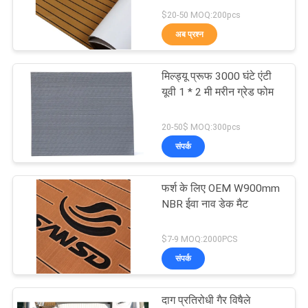
अनुरोध
$20-50 MOQ:200pcs
करें
अब प्रश्न
15
साइटमैप
मिल्ड्यू प्रूफ 3000 घंटे एंटी
ईवा मछली शासक
यूवी 1 * 2 मी मरीन ग्रेड फोम
PRIVACY
20-50$ MOQ:300pcs
POLICY
संपर्क
फर्श के लिए OEM W900mm
21
NBR ईवा नाव डेक मैट
नाव गैर पर्ची पैड
$7-9 MOQ:2000PCS
संपर्क
दाग प्रतिरोधी गैर विषैले