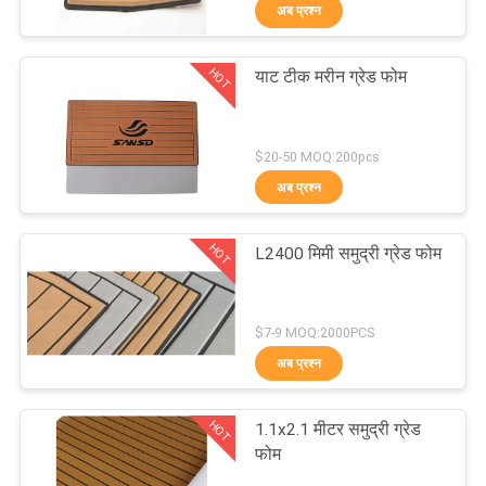
अब प्रश्न
भ्रमण
HOT
याट टीक मरीन ग्रेड फोम
गुणवत्ता
18
नियंत्रण
ईवा फोम टीक शीट
$20-50 MOQ:200pcs
अब प्रश्न
संपर्क
करें
HOT
L2400 मिमी समुद्री ग्रेड फोम
समाचार
19
$7-9 MOQ:2000PCS
अब प्रश्न
एक
समुद्री ग्रेड फोम
उद्धरण
HOT
1.1x2.1 मीटर समुद्री ग्रेड
का
फोम