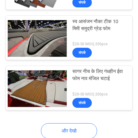
संपर्क
20
ईवा अशुद्ध टीक शीट
स्व आसंजन नौका टीक 10
मिमी समुद्री ग्रेड फोम
$20-50 MOQ:200pcs
संपर्क
15
सागर नीच के लिए गंधहीन ईवा
फोम नाव मंजिल चटाई
ईवा सिंथेटिक टीक डेक
$20-50 MOQ:200pcs
संपर्क
और देखो
6