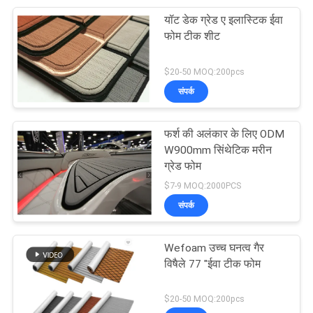
यॉट डेक ग्रेड ए इलास्टिक ईवा
9
फोम टीक शीट
मरीन मैट कूलर पैड
$20-50 MOQ:200pcs
संपर्क
फर्श की अलंकार के लिए ODM
W900mm सिंथेटिक मरीन
ग्रेड फोम
7
$7-9 MOQ:2000PCS
स्व चिपकने वाला ईवा फोम
संपर्क
शीट
Wefoam उच्च घनत्व गैर
विषैले 77 "ईवा टीक फोम
$20-50 MOQ:200pcs