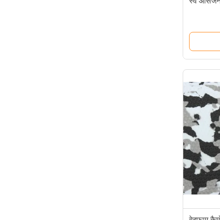
स्व आसंजन 
वेइफाम कैम