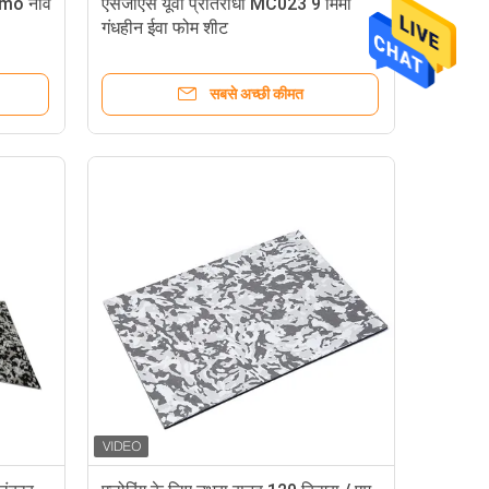
amo नाव
एसजीएस यूवी प्रतिरोधी MC023 9 मिमी
गंधहीन ईवा फोम शीट
सबसे अच्छी कीमत