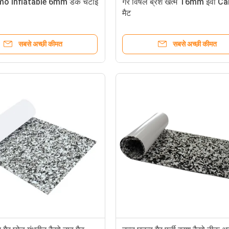
o Inflatable 6mm डेक चटाई
गैर विषैले ब्रश खत्म T6mm ईवा C
मैट
सबसे अच्छी कीमत
सबसे अच्छी कीमत