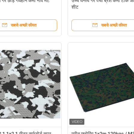
गैर छोड़ गंधहीन कैमो नाव मैट
उच्च घनत्व गैर पर्ची ब्रश कैमो टीक 
शीट
सबसे अच्छी कीमत
सबसे अच्छी कीमत
ो 1.1x2.1 मीटर सर्फ़बोर्ड सुपर
मरीन फ़्लोरिंग 1x2m 120kgs / M