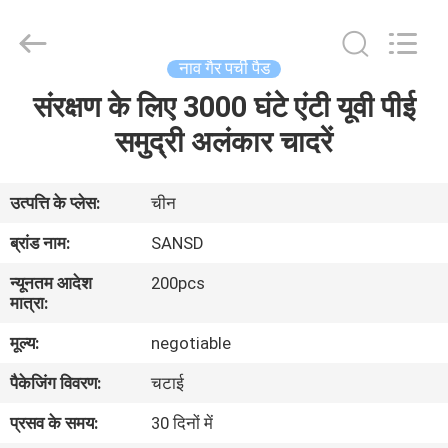
WeFoam
trading
Co.,Ltd.
All
Rights
नाव गैर पर्ची पैड
Reserved.
Developed
संरक्षण के लिए 3000 घंटे एंटी यूवी पीई
घर
by
ECER
समुद्री अलंकार चादरें
उत्पादों
उत्पत्ति के प्लेस:
चीन
वीडियो
ब्रांड नाम:
SANSD
न्यूनतम आदेश
200pcs
हमारे
मात्रा:
बारे
मूल्य:
negotiable
में
पैकेजिंग विवरण:
चटाई
प्रसव के समय:
30 दिनों में
कारखाना