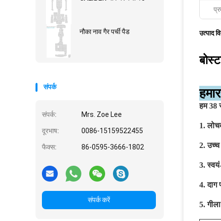
प्र
नौका नाव गैर पर्ची पैड
उत्पाद व
बोस्ट
संपर्क
हमार
हम 38 स
संपर्क:
Mrs. Zoe Lee
1. लोच
दूरभाष:
0086-15159522455
2. उच्च
फैक्स:
86-0595-3666-1802
3. स्व
4. दाग
संपर्क करें
5. गीला