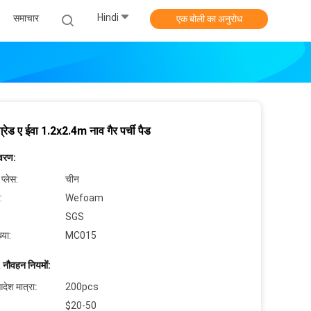
Hindi
समाचार
एक बोली का अनुरोध
ग्रेड ए ईवा 1.2x2.4m नाव गैर पर्ची पैड
िवरण:
 प्लेस:
चीन
:
Wefoam
SGS
्या:
MC015
 नौवहन नियमों:
देश मात्रा:
200pcs
$20-50