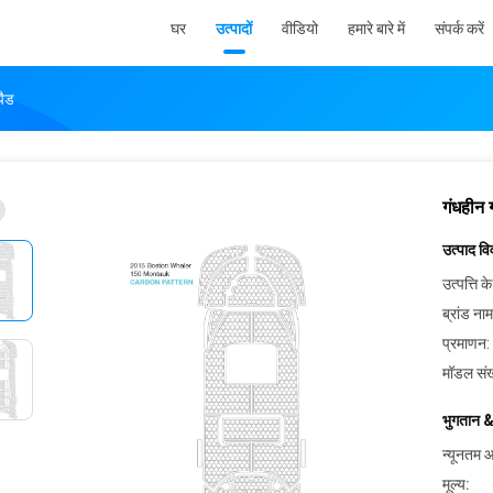
घर
उत्पादों
वीडियो
हमारे बारे में
संपर्क करें
पैड
गंधहीन 
उत्पाद व
उत्पत्ति के
ब्रांड नाम
प्रमाणन:
मॉडल संख
भुगतान &
न्यूनतम आ
मूल्य: