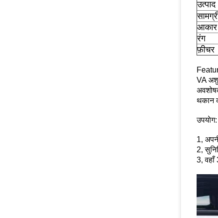
उत्पाद
सामग्र
आकार
रंग
फ़ीचर
Featur
VA अशुद
अवशोषक
थकान क
उपयोग:
1, अपन
2, सुनि
3, वहाँ