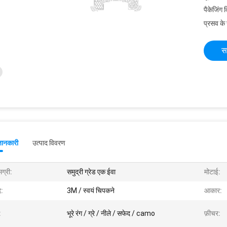
पैकेजिंग 
प्रसव के
स
जानकारी
उत्पाद विवरण
ग्री:
समुद्री ग्रेड एक ईवा
मोटाई:
द:
3M / स्वयं चिपकने
आकार:
:
भूरे रंग / ग्रे / नीले / सफेद / camo
फ़ीचर: