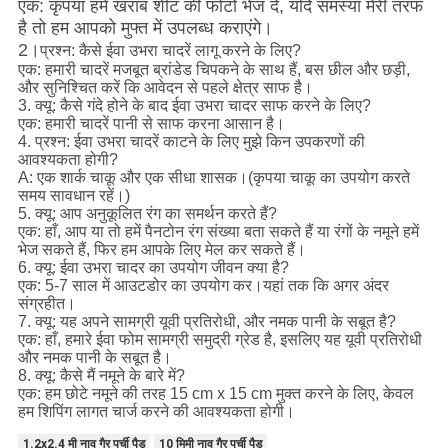
एक: कृपया हमें खराब शीट की फोटो भेज दें, यदि समस्या मेरी तरफ
है तो हम आपको मुफ्त में उपलब्ध कराएंगे।
2।
प्रश्न: कैसे ईवा उभरा चादरें लागू करने के लिए?
एक: हमारी चादरें मजबूत ब्रांडेड चिपकने के साथ हैं, बस छील और छड़ी,
और सुनिश्चित करें कि आवेदन से पहले क्षेत्र साफ है।
3. क्यू: कैसे गंदे होने के बाद ईवा उभरा चादर साफ करने के लिए?
एक: हमारी चादरें पानी से साफ करना आसान है।
4. प्रश्न: ईवा उभरा चादरें काटने के लिए मुझे किन उपकरणों की
आवश्यकता होगी?
A: एक शार्क चाकू और एक सीधा शासक।(कृपया चाकू का उपयोग करते
समय सावधान रहें।)
5. क्यू: आप अनुकूलित रंग का समर्थन करते हैं?
एक: हाँ, आप या तो हमें पैनटोन रंग संख्या बता सकते हैं या रंगों के नमूने हमें
भेज सकते हैं, फिर हम आपके लिए मेल कर सकते हैं।
6. क्यू: ईवा उभरा चादर का उपयोग जीवन क्या है?
एक: 5-7 साल में आउटडोर का उपयोग कर।यहां तक ​​कि अगर अंदर
संग्रहीत।
7. क्यू: यह अपने सामग्री यूवी प्रतिरोधी, और नमक पानी के सबूत है?
एक: हाँ, हमारे ईवा फोम सामग्री समुद्री ग्रेड है, इसलिए यह यूवी प्रतिरोधी
और नमक पानी के सबूत है।
8. क्यू: कैसे मैं नमूने के बारे में?
एक: हम छोटे नमूने की तरह 15 cm x 15 cm मुक्त करने के लिए, केवल
हम शिपिंग लागत चार्ज करने की आवश्यकता होगी।
1.2x2.4 मी नाव गैर पर्ची पैड
10 मिमी नाव गैर पर्ची पैड