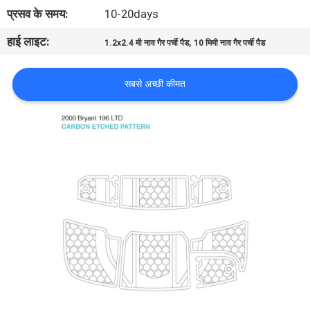
भ्रमण
प्रसव के समय:
10-20days
हाई लाइट:
,
1.2x2.4 मी नाव गैर पर्ची पैड
10 मिमी नाव गैर पर्ची पैड
गुणवत्ता
नियंत्रण
सबसे अच्छी कीमत
संपर्क
करें
समाचार
एक
उद्धरण
का