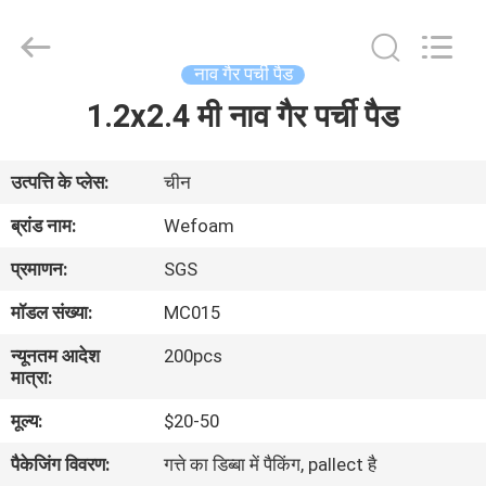
WeFoam
trading
Co.,Ltd.
All
Rights
नाव गैर पर्ची पैड
Reserved.
Developed
1.2x2.4 मी नाव गैर पर्ची पैड
घर
by
ECER
उत्पादों
उत्पत्ति के प्लेस:
चीन
ब्रांड नाम:
Wefoam
वीडियो
प्रमाणन:
SGS
मॉडल संख्या:
MC015
हमारे
न्यूनतम आदेश
200pcs
बारे
मात्रा:
में
मूल्य:
$20-50
पैकेजिंग विवरण:
गत्ते का डिब्बा में पैकिंग, pallect है
कारखाना