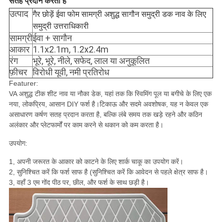
सतह प्रदान करता है
उत्पाद
गैर छोड़ें ईवा फोम सामग्री अशुद्ध सागौन समुद्री डक नाव के लिए
समुद्री उत्तराधिकारी
सामग्री
ईवा + सागौन
आकार
1.1x2.1m, 1.2x2.4m
रंग
भूरे, भूरे, नीले, सफेद, लाल या अनुकूलित
फ़ीचर
विरोधी यूवी, नमी प्रतिरोध
Featurer:
VA अशुद्ध टीक शीट नाव या नौका डेक, यहां तक ​​कि स्विमिंग पूल या बगीचे के लिए एक
नया, लोकप्रिय, आसान DIY फर्श है।टिकाऊ और सदमे अवशोषक, यह न केवल एक
असाधारण कर्षण सतह प्रदान करता है, बल्कि लंबे समय तक खड़े रहने और कठिन
अलंकार और प्लेटफार्मों पर काम करने से थकान को कम करता है।
उपयोग:
1, अपनी जरूरत के आकार को काटने के लिए शार्क चाकू का उपयोग करें।
2, सुनिश्चित करें कि फर्श साफ है (सुनिश्चित करें कि आवेदन से पहले क्षेत्र साफ है।
3, वहाँ 3 एम गोंद पीठ पर, छील, और फर्श के साथ छड़ी है।