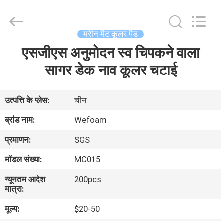
2025
Quanzhou
WeFoam
trading
Co.,Ltd.
मरीन मैट कूलर पैड
All
Rights
Reserved.
एसजीएस अनुमोदन स्व चिपकने वाला
घर
Developed
by
सागर डेक नाव कूलर चटाई
ECER
उत्पादों
उत्पत्ति के प्लेस:
चीन
वीडियो
ब्रांड नाम:
Wefoam
प्रमाणन:
SGS
हमारे
मॉडल संख्या:
MC015
बारे
न्यूनतम आदेश
200pcs
में
मात्रा:
मूल्य:
$20-50
कारखाना