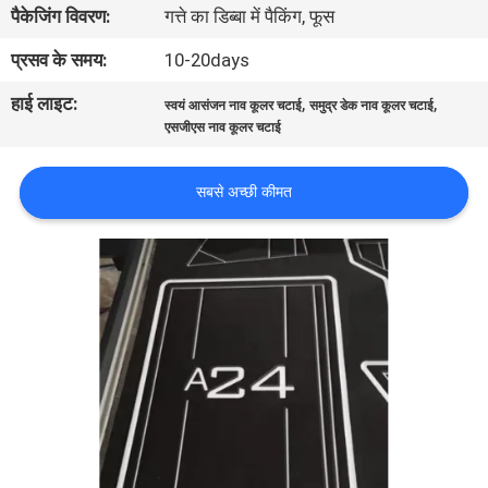
पैकेजिंग विवरण:
गत्ते का डिब्बा में पैकिंग, फूस
भ्रमण
प्रसव के समय:
10-20days
गुणवत्ता
हाई लाइट:
,
,
स्वयं आसंजन नाव कूलर चटाई
समुद्र डेक नाव कूलर चटाई
नियंत्रण
एसजीएस नाव कूलर चटाई
सबसे अच्छी कीमत
संपर्क
करें
समाचार
एक
उद्धरण
का