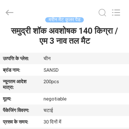
WeFoam
trading
Co.,Ltd.
All
Rights
मरीन मैट कूलर पैड
Reserved.
Developed
by
समुद्री शॉक अवशोषक 140 किग्रा /
घर
ECER
एम 3 नाव तल मैट
उत्पादों
उत्पत्ति के प्लेस:
चीन
वीडियो
ब्रांड नाम:
SANSD
न्यूनतम आदेश
200pcs
हमारे
मात्रा:
बारे
मूल्य:
negotiable
में
पैकेजिंग विवरण:
चटाई
प्रसव के समय:
30 दिनों में
कारखाना