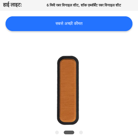
हाई लाइट:
,
भ्रमण
6 मिमी रबर विनाइल शीट
शॉक एब्जॉर्बेंट रबर विनाइल शीट
सबसे अच्छी कीमत
गुणवत्ता
नियंत्रण
संपर्क
करें
समाचार
एक
उद्धरण
का