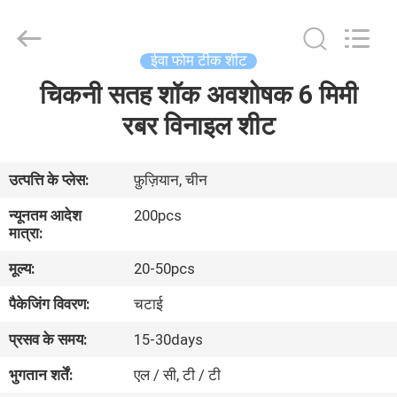
WeFoam
trading
Co.,Ltd.
All
Rights
ईवा फोम टीक शीट
Reserved.
Developed
चिकनी सतह शॉक अवशोषक 6 मिमी
घर
by
ECER
रबर विनाइल शीट
उत्पादों
उत्पत्ति के प्लेस:
फ़ुज़ियान, चीन
वीडियो
न्यूनतम आदेश
200pcs
मात्रा:
हमारे
मूल्य:
20-50pcs
बारे
पैकेजिंग विवरण:
चटाई
में
प्रसव के समय:
15-30days
भुगतान शर्तें:
एल / सी, टी / टी
कारखाना