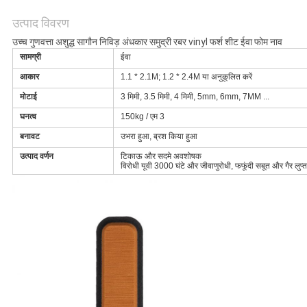
अनुरोध
उत्पाद विवरण
करें
उच्च गुणवत्ता अशुद्ध सागौन निविड़ अंधकार समुद्री रबर vinyl फर्श शीट ईवा फोम नाव
सामग्री
ईवा
साइटमैप
आकार
1.1 * 2.1M; 1.2 * 2.4M या अनुकूलित करें
मोटाई
3 मिमी, 3.5 मिमी, 4 मिमी, 5mm, 6mm, 7MM ...
PRIVACY
घनत्व
150kg / एम 3
POLICY
बनावट
उभरा हुआ, ब्रश किया हुआ
उत्पाद वर्णन
टिकाऊ और सदमे अवशोषक
विरोधी यूवी 3000 घंटे और जीवाणुरोधी, फफूंदी सबूत और गैर लुप्