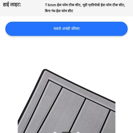
हाई लाइट:
,
,
भ्रमण
T6mm ईवा फोम टीक शीट
यूवी प्रतिरोधी ईवा फोम टीक शीट
बिना गंध ईवा फोम शीट
गुणवत्ता
सबसे अच्छी कीमत
नियंत्रण
संपर्क
करें
समाचार
एक
उद्धरण
का