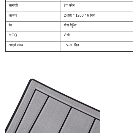
सामग्री
ईवा फ़ोम
आकार
2400 * 1200 * 6 मिमी
रंग
गोरा गेहुँआ
MOQ
पीसी
आदर्श समय
15-30 दिन