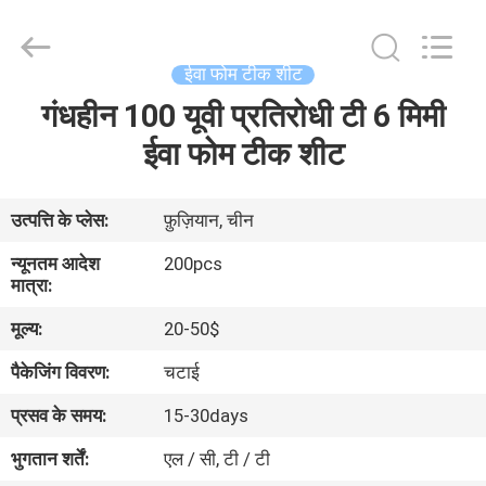
WeFoam
trading
Co.,Ltd.
All
Rights
ईवा फोम टीक शीट
Reserved.
Developed
गंधहीन 100 यूवी प्रतिरोधी टी 6 मिमी
घर
by
ECER
ईवा फोम टीक शीट
उत्पादों
उत्पत्ति के प्लेस:
फ़ुज़ियान, चीन
वीडियो
न्यूनतम आदेश
200pcs
मात्रा:
हमारे
मूल्य:
20-50$
बारे
पैकेजिंग विवरण:
चटाई
में
प्रसव के समय:
15-30days
भुगतान शर्तें:
एल / सी, टी / टी
कारखाना