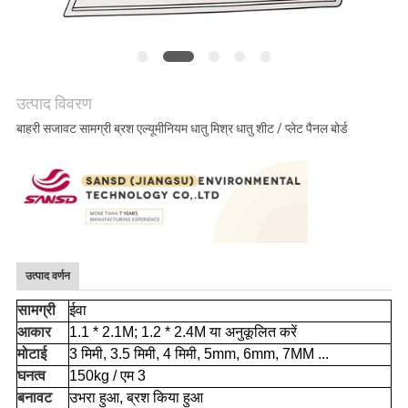
अनुरोध
करें
साइटमैप
उत्पाद विवरण
बाहरी सजावट सामग्री ब्रश एल्यूमीनियम धातु मिश्र धातु शीट / प्लेट पैनल बोर्ड
PRIVACY
POLICY
उत्पाद वर्णन
सामग्री
ईवा
आकार
1.1 * 2.1M; 1.2 * 2.4M या अनुकूलित करें
मोटाई
3 मिमी, 3.5 मिमी, 4 मिमी, 5mm, 6mm, 7MM ...
घनत्व
150kg / एम 3
बनावट
उभरा हुआ, ब्रश किया हुआ