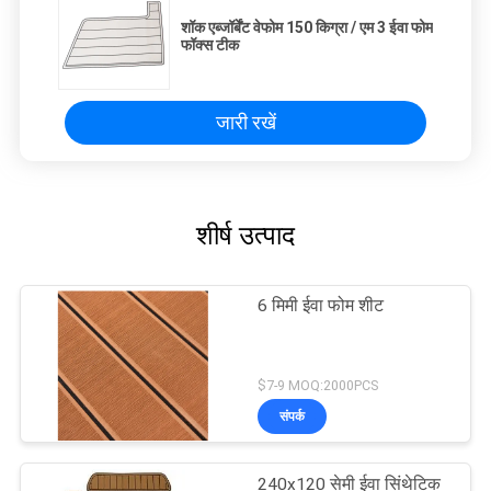
शॉक एब्जॉर्बेंट वेफोम 150 किग्रा / एम 3 ईवा फोम
फॉक्स टीक
जारी रखें
शीर्ष उत्पाद
6 मिमी ईवा फोम शीट
$7-9 MOQ:2000PCS
संपर्क
240x120 सेमी ईवा सिंथेटिक