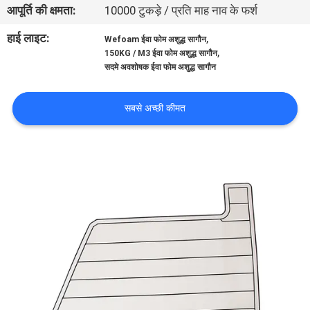
आपूर्ति की क्षमता:
10000 टुकड़े / प्रति माह नाव के फर्श
भ्रमण
हाई लाइट:
,
Wefoam ईवा फोम अशुद्ध सागौन
,
150KG / M3 ईवा फोम अशुद्ध सागौन
गुणवत्ता
सदमे अवशोषक ईवा फोम अशुद्ध सागौन
नियंत्रण
सबसे अच्छी कीमत
संपर्क
करें
समाचार
एक
उद्धरण
का