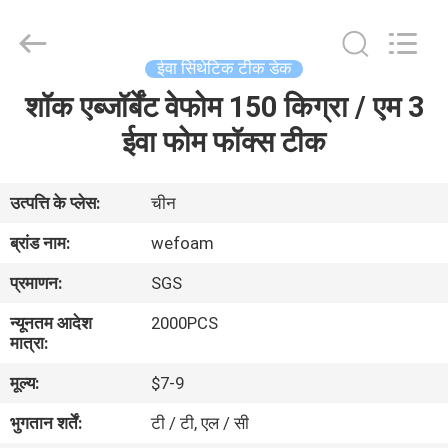
trading
Co.,Ltd.
All
Rights
Reserved.
ईवा सिंथेटिक टीक डेक
Developed
by
शॉक एब्जॉर्बेंट वेफोम 150 किग्रा / एम 3
घर
ECER
ईवा फोम फॉक्स टीक
उत्पादों
उत्पत्ति के प्लेस:
चीन
वीडियो
ब्रांड नाम:
wefoam
प्रमाणन:
SGS
हमारे
न्यूनतम आदेश
2000PCS
बारे
मात्रा:
में
मूल्य:
$7-9
भुगतान शर्तें:
टी / टी, एल / सी
कारखाना