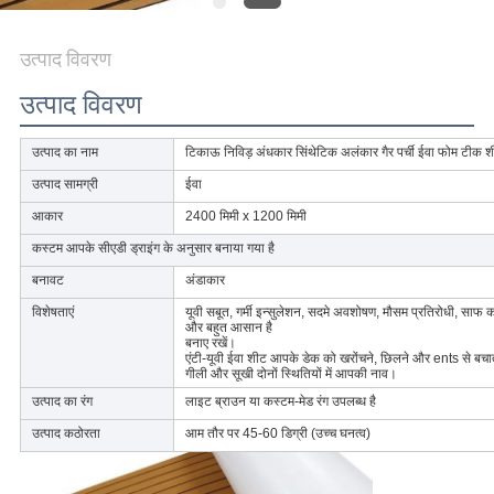
अनुरोध
करें
उत्पाद विवरण
उत्पाद विवरण
साइटमैप
उत्पाद का नाम
टिकाऊ निविड़ अंधकार सिंथेटिक अलंकार गैर पर्ची ईवा फोम टीक शी
PRIVACY
उत्पाद सामग्री
ईवा
आकार
2400 मिमी x 1200 मिमी
POLICY
कस्टम आपके सीएडी ड्राइंग के अनुसार बनाया गया है
बनावट
अंडाकार
विशेषताएं
यूवी सबूत, गर्मी इन्सुलेशन, सदमे अवशोषण, मौसम प्रतिरोधी, साफ
और बहुत आसान है
बनाए रखें।
एंटी-यूवी ईवा शीट आपके डेक को खरोंचने, छिलने और ents से बचा
गीली और सूखी दोनों स्थितियों में आपकी नाव।
उत्पाद का रंग
लाइट ब्राउन या कस्टम-मेड रंग उपलब्ध है
उत्पाद कठोरता
आम तौर पर 45-60 डिग्री (उच्च घनत्व)