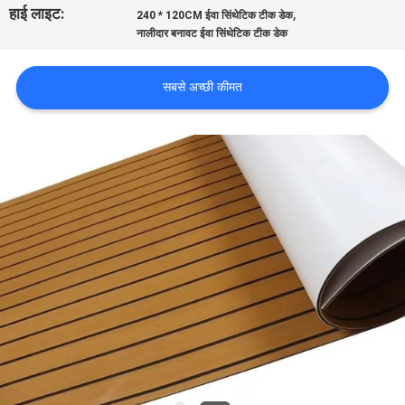
हाई लाइट:
,
भ्रमण
240 * 120CM ईवा सिंथेटिक टीक डेक
नालीदार बनावट ईवा सिंथेटिक टीक डेक
गुणवत्ता
सबसे अच्छी कीमत
नियंत्रण
संपर्क
करें
समाचार
एक
उद्धरण
का