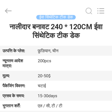
WeFoam
trading
Co.,Ltd.
All
Rights
ईवा सिंथेटिक टीक डेक
Reserved.
Developed
नालीदार बनावट 240 * 120CM ईवा
घर
by
ECER
सिंथेटिक टीक डेक
उत्पादों
उत्पत्ति के प्लेस:
फ़ुज़ियान, चीन
वीडियो
न्यूनतम आदेश
200pcs
मात्रा:
हमारे
मूल्य:
20-50$
बारे
पैकेजिंग विवरण:
चटाई
में
प्रसव के समय:
15-30days
भुगतान शर्तें:
एल / सी, टी / टी
कारखाना