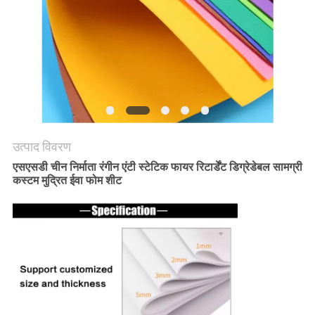
अनुरोध
करें
साइटमैप
PRIVACY
POLICY
उत्पाद विवरण
एसएसडी चीन निर्माता रंगीन एंटी स्टेटिक फायर रिटार्डेंट डिग्रेडेबल सामग्री
कस्टम मुद्रित ईवा फोम शीट