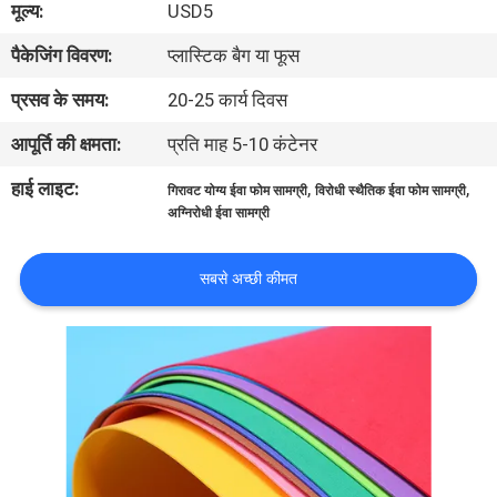
मूल्य:
USD5
भ्रमण
पैकेजिंग विवरण:
प्लास्टिक बैग या फूस
गुणवत्ता
प्रसव के समय:
20-25 कार्य दिवस
नियंत्रण
आपूर्ति की क्षमता:
प्रति माह 5-10 कंटेनर
हाई लाइट:
,
,
गिरावट योग्य ईवा फोम सामग्री
विरोधी स्थैतिक ईवा फोम सामग्री
संपर्क
अग्निरोधी ईवा सामग्री
करें
सबसे अच्छी कीमत
समाचार
एक
उद्धरण
का