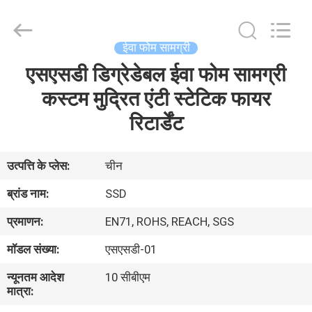
WeFoam
trading
Co.,Ltd.
All
Rights
ईवा फोम सामग्री
Reserved.
Developed
by
एसएसडी डिग्रेडेबल ईवा फोम सामग्री
घर
ECER
कस्टम मुद्रित एंटी स्टेटिक फायर
उत्पादों
रिटार्डेंट
वीडियो
उत्पत्ति के प्लेस:
चीन
ब्रांड नाम:
SSD
हमारे
प्रमाणन:
EN71, ROHS, REACH, SGS
बारे
मॉडल संख्या:
एसएसडी-01
में
न्यूनतम आदेश
10 सीबीएम
मात्रा:
कारखाना