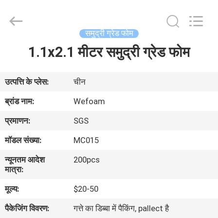
trading
Co.,Ltd.
All
Rights
Reserved.
समुद्री ग्रेड फोम
Developed
by
1.1x2.1 मीटर समुद्री ग्रेड फोम
घर
ECER
उत्पादों
उत्पत्ति के प्लेस:
चीन
ब्रांड नाम:
Wefoam
वीडियो
प्रमाणन:
SGS
मॉडल संख्या:
MC015
हमारे
न्यूनतम आदेश
200pcs
बारे
मात्रा:
में
मूल्य:
$20-50
पैकेजिंग विवरण:
गत्ते का डिब्बा में पैकिंग, pallect है
कारखाना