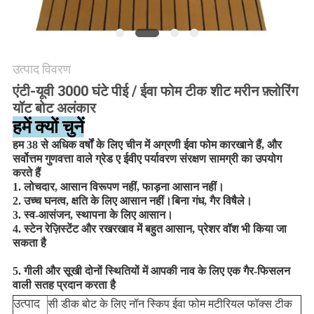
अनुरोध
करें
उत्पाद विवरण
साइटमैप
एंटी-यूवी 3000 घंटे पीई / ईवा फोम टीक शीट मरीन फ़्लोरिंग
यॉट बोट अलंकार
PRIVACY
हमें क्यों चुनें
POLICY
हम 38 से अधिक वर्षों के लिए चीन में अग्रणी ईवा फोम कारखाने हैं, और
सर्वोत्तम गुणवत्ता वाले ग्रेड ए ईवीए पर्यावरण संरक्षण सामग्री का उपयोग
करते हैं
1. लोचदार, आसान विरूपण नहीं, फाड़ना आसान नहीं।
2. उच्च घनत्व, क्षति के लिए आसान नहीं।बिना गंध, गैर विषैले।
3. स्व-आसंजन, स्थापना के लिए आसान।
4. स्टेन रेज़िस्टेंट और रखरखाव में बहुत आसान, प्रेशर वॉश भी किया जा
सकता है
5. गीली और सूखी दोनों स्थितियों में आपकी नाव के लिए एक गैर-फिसलन
वाली सतह प्रदान करता है
उत्पाद
सी डीक बोट के लिए नॉन स्किप ईवा फोम मटीरियल फॉक्स टीक