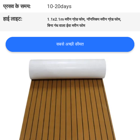
भ्रमण
प्रसव के समय:
10-20days
हाई लाइट:
,
,
1.1x2.1m मरीन ग्रेड फोम
नॉनस्किप मरीन ग्रेड फोम
गुणवत्ता
बिना गंध वाला ईवा मरीन फोम
नियंत्रण
सबसे अच्छी कीमत
संपर्क
करें
समाचार
एक
उद्धरण
का