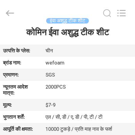
WeFoam
trading
Co.,Ltd.
All
Rights
ईवा अशुद्ध टीक शीट
Reserved.
Developed
by
कोमिन ईवा अशुद्ध टीक शीट
घर
ECER
उत्पादों
उत्पत्ति के प्लेस:
चीन
ब्रांड नाम:
wefoam
वीडियो
प्रमाणन:
SGS
न्यूनतम आदेश
2000PCS
हमारे
मात्रा:
बारे
मूल्य:
$7-9
में
भुगतान शर्तें:
एल / सी, डी / ए, डी / पी, टी / टी
आपूर्ति की क्षमता:
10000 टुकड़े / प्रति माह नाव के फर्श
कारखाना