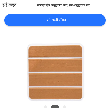
भ्रमण
हाई लाइट:
,
कोमाइन ईवा अशुद्ध टीक शीट
ईवा अशुद्ध टीक शीट
गुणवत्ता
सबसे अच्छी कीमत
नियंत्रण
संपर्क
करें
समाचार
एक
उद्धरण
का