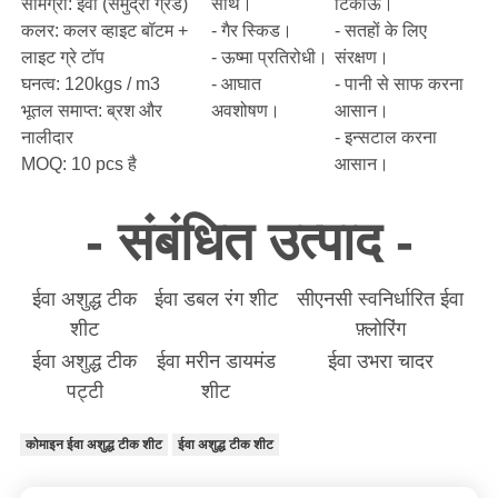
सामग्री: ईवा (समुद्री ग्रेड)
साथ।
टिकाऊ।
कलर: कलर व्हाइट बॉटम +
- गैर स्किड।
- सतहों के लिए
लाइट ग्रे टॉप
- ऊष्मा प्रतिरोधी।
संरक्षण।
घनत्व: 120kgs / m3
- आघात
- पानी से साफ करना
भूतल समाप्त: ब्रश और
अवशोषण।
आसान।
नालीदार
- इन्सटाल करना
MOQ: 10 pcs है
आसान।
- संबंधित उत्पाद -
ईवा अशुद्ध टीक
ईवा डबल रंग शीट
सीएनसी स्वनिर्धारित ईवा
शीट
फ़्लोरिंग
ईवा अशुद्ध टीक
ईवा मरीन डायमंड
ईवा उभरा चादर
पट्टी
शीट
कोमाइन ईवा अशुद्ध टीक शीट
ईवा अशुद्ध टीक शीट