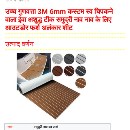
अनुरोध
उच्च गुणवत्ता 3M 6mm कस्टम स्व चिपकने
करें
वाला ईवा अशुद्ध टीक समुद्री नाव नाव के लिए
आउटडोर फर्श अलंकार शीट
साइटमैप
उत्पाद वर्णन
PRIVACY
POLICY
नाम
समुद्री नाव का फर्श