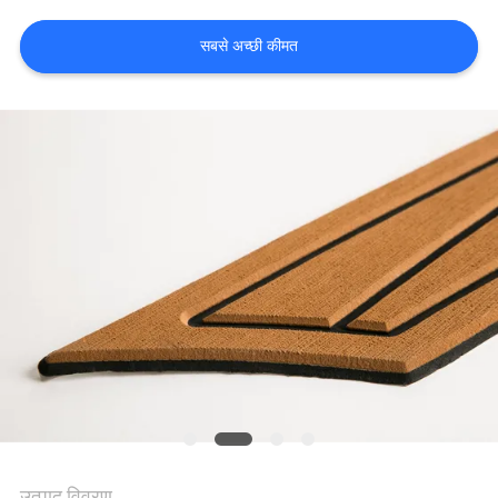
भ्रमण
सबसे अच्छी कीमत
गुणवत्ता
नियंत्रण
संपर्क
करें
समाचार
एक
उद्धरण
का
उत्पाद विवरण