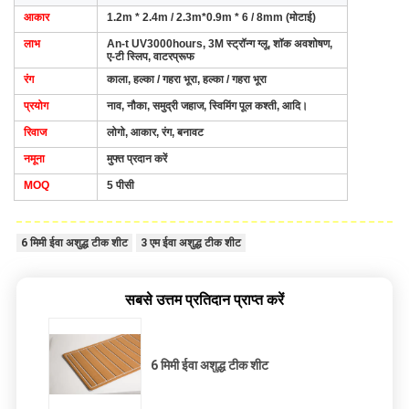
आकार
1.2m * 2.4m / 2.3m*0.9m * 6 / 8mm (मोटाई)
लाभ
An-t UV3000hours, 3M स्ट्रॉन्ग ग्लू, शॉक अवशोषण,
ए-टी स्लिप, वाटरप्रूफ
रंग
काला, हल्का / गहरा भूरा, हल्का / गहरा भूरा
प्रयोग
नाव, नौका, समुद्री जहाज, स्विमिंग पूल कश्ती, आदि।
रिवाज
लोगो, आकार, रंग, बनावट
नमूना
मुफ्त प्रदान करें
MOQ
5 पीसी
6 मिमी ईवा अशुद्ध टीक शीट
3 एम ईवा अशुद्ध टीक शीट
सबसे उत्तम प्रतिदान प्राप्त करें
6 मिमी ईवा अशुद्ध टीक शीट