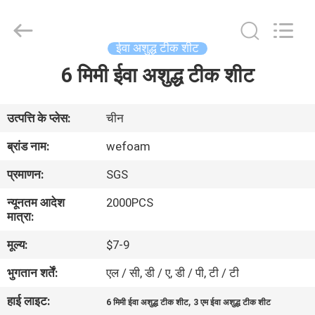
WeFoam
trading
Co.,Ltd.
All
Rights
ईवा अशुद्ध टीक शीट
Reserved.
Developed
6 मिमी ईवा अशुद्ध टीक शीट
घर
by
ECER
उत्पादों
उत्पत्ति के प्लेस:
चीन
ब्रांड नाम:
wefoam
वीडियो
प्रमाणन:
SGS
न्यूनतम आदेश
2000PCS
हमारे
मात्रा:
बारे
मूल्य:
$7-9
में
भुगतान शर्तें:
एल / सी, डी / ए, डी / पी, टी / टी
हाई लाइट:
,
कारखाना
6 मिमी ईवा अशुद्ध टीक शीट
3 एम ईवा अशुद्ध टीक शीट