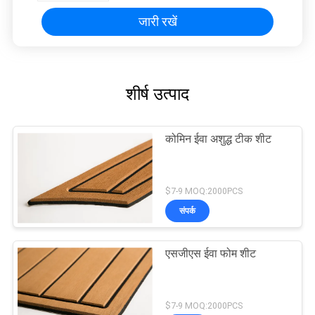
जारी रखें
शीर्ष उत्पाद
कोमिन ईवा अशुद्ध टीक शीट
$7-9 MOQ:2000PCS
संपर्क
एसजीएस ईवा फोम शीट
$7-9 MOQ:2000PCS