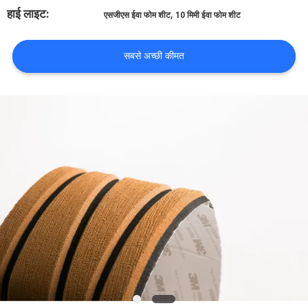
भ्रमण
हाई लाइट:
,
एसजीएस ईवा फोम शीट
10 मिमी ईवा फोम शीट
गुणवत्ता
सबसे अच्छी कीमत
नियंत्रण
संपर्क
करें
समाचार
एक
उद्धरण
का