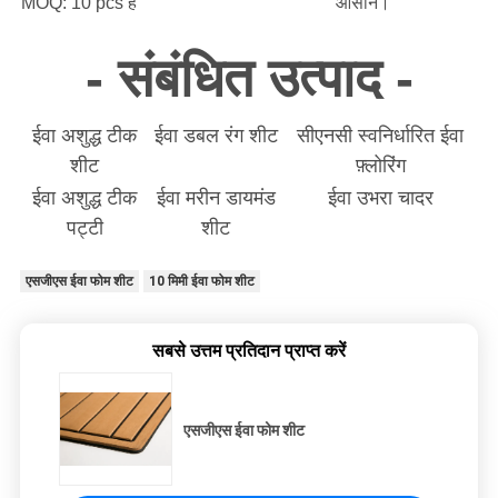
MOQ: 10 pcs है
आसान।
- संबंधित उत्पाद -
ईवा अशुद्ध टीक
ईवा डबल रंग शीट
सीएनसी स्वनिर्धारित ईवा
शीट
फ़्लोरिंग
ईवा अशुद्ध टीक
ईवा मरीन डायमंड
ईवा उभरा चादर
पट्टी
शीट
एसजीएस ईवा फोम शीट
10 मिमी ईवा फोम शीट
सबसे उत्तम प्रतिदान प्राप्त करें
एसजीएस ईवा फोम शीट