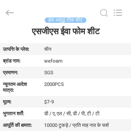
WeFoam
trading
Co.,Ltd.
All
Rights
ईवा अशुद्ध टीक शीट
Reserved.
Developed
एसजीएस ईवा फोम शीट
घर
by
ECER
उत्पादों
उत्पत्ति के प्लेस:
चीन
ब्रांड नाम:
wefoam
वीडियो
प्रमाणन:
SGS
न्यूनतम आदेश
2000PCS
हमारे
मात्रा:
बारे
मूल्य:
$7-9
में
भुगतान शर्तें:
डी / ए, एल / सी, डी / पी, टी / टी
आपूर्ति की क्षमता:
10000 टुकड़े / प्रति माह नाव के फर्श
कारखाना