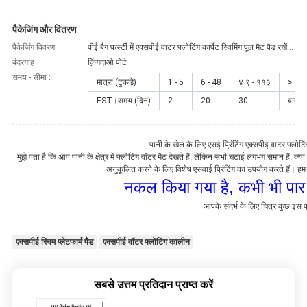
अनुरोध
करें
पैकेजिंग और वितरण
पैकेजिंग विवरण
पीई बैग फर्स्टी में एक्सपीई वाटर फ्लोटिंग कार्पेट स्विमिंग पूल मैट पैड रखें, फिर उन्हें कार्टन में रखें।
बंदरगाह
क़िंगदाओ पोर्ट
साइटमैप
समय - सीमा :
मात्रा (टुकड़े)
1 - 5
6 - 48
४ ९ - ११३
> 11
EST।समय (दिन)
2
20
30
बातची
PRIVACY
POLICY
पानी के खेल के लिए एसई प्रिंटिंग एक्सपीई वाटर फ्लोटिं
मुझे पता है कि आप पानी के क्षेत्र में फ्लोटिंग वॉटर मैट देखते हैं, लेकिन सभी चटाई लगभग समान हैं,
अनुकूलित करने के लिए विशेष एसवाई प्रिंटिंग का उपयोग करते हैं। हम 
नकल किया गया है, कभी भी पार 
आपके संदर्भ के लिए चित्र कुछ इस प
एक्सपीई स्विम प्लेटफार्म पैड
एक्सपीई वॉटर फ्लोटिंग कालीन
सबसे उत्तम प्रतिदान प्राप्त करें