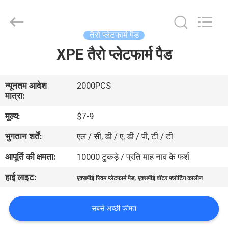
trading
Co.,Ltd.
All
Rights
Reserved.
तैरो प्लेटफार्म पैड
Developed
by
XPE तैरो प्लेटफार्म पैड
घर
ECER
उत्पादों
न्यूनतम आदेश
2000PCS
मात्रा:
मूल्य:
$7-9
वीडियो
भुगतान शर्तें:
एल / सी, डी / ए, डी / पी, टी / टी
हमारे
आपूर्ति की क्षमता:
10000 टुकड़े / प्रति माह नाव के फर्श
बारे
हाई लाइट:
,
एक्सपीई स्विम प्लेटफार्म पैड
एक्सपीई वॉटर फ्लोटिंग कालीन
में
सबसे अच्छी कीमत
कारखाना