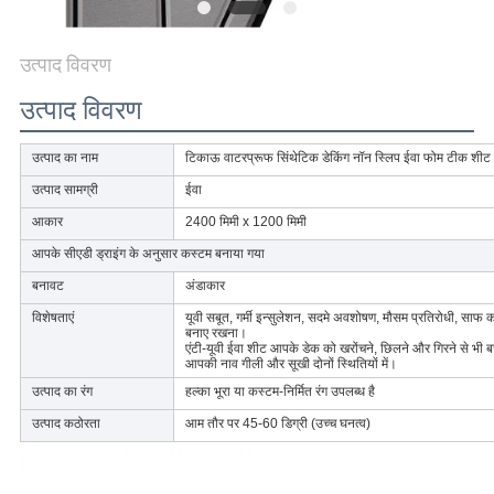
अनुरोध
करें
उत्पाद विवरण
उत्पाद विवरण
साइटमैप
उत्पाद का नाम
टिकाऊ वाटरप्रूफ सिंथेटिक डेकिंग नॉन स्लिप ईवा फोम टीक शीट मर
PRIVACY
उत्पाद सामग्री
ईवा
POLICY
आकार
2400 मिमी x 1200 मिमी
आपके सीएडी ड्राइंग के अनुसार कस्टम बनाया गया
बनावट
अंडाकार
विशेषताएं
यूवी सबूत, गर्मी इन्सुलेशन, सदमे अवशोषण, मौसम प्रतिरोधी, साफ
बनाए रखना।
एंटी-यूवी ईवा शीट आपके डेक को खरोंचने, छिलने और गिरने से भ
आपकी नाव गीली और सूखी दोनों स्थितियों में।
उत्पाद का रंग
हल्का भूरा या कस्टम-निर्मित रंग उपलब्ध है
उत्पाद कठोरता
आम तौर पर 45-60 डिग्री (उच्च घनत्व)