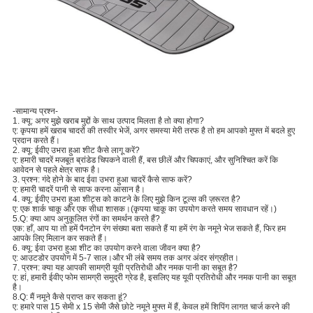
-सामान्य प्रश्न-
1. क्यू: अगर मुझे खराब मुद्दों के साथ उत्पाद मिलता है तो क्या होगा?
ए: कृपया हमें खराब चादरों की तस्वीर भेजें, अगर समस्या मेरी तरफ है तो हम आपको मुफ्त में बदले हुए
प्रदान करते हैं।
2. क्यू: ईवीए उभरा हुआ शीट कैसे लागू करें?
ए: हमारी चादरें मजबूत ब्रांडेड चिपकने वाली हैं, बस छीलें और चिपकाएं, और सुनिश्चित करें कि
आवेदन से पहले क्षेत्र साफ है।
3. प्रश्न: गंदे होने के बाद ईवा उभरा हुआ चादरें कैसे साफ करें?
ए: हमारी चादरें पानी से साफ करना आसान है।
4. क्यू: ईवीए उभरा हुआ शीट्स को काटने के लिए मुझे किन टूल्स की ज़रूरत है?
ए: एक शार्क चाकू और एक सीधा शासक।(कृपया चाकू का उपयोग करते समय सावधान रहें।)
5.Q: क्या आप अनुकूलित रंगों का समर्थन करते हैं?
एक: हाँ, आप या तो हमें पैनटोन रंग संख्या बता सकते हैं या हमें रंग के नमूने भेज सकते हैं, फिर हम
आपके लिए मिलान कर सकते हैं।
6. क्यू: ईवा उभरा हुआ शीट का उपयोग करने वाला जीवन क्या है?
ए: आउटडोर उपयोग में 5-7 साल।और भी लंबे समय तक अगर अंदर संग्रहीत।
7. प्रश्न: क्या यह आपकी सामग्री यूवी प्रतिरोधी और नमक पानी का सबूत है?
ए: हां, हमारी ईवीए फोम सामग्री समुद्री ग्रेड है, इसलिए यह यूवी प्रतिरोधी और नमक पानी का सबूत
है।
8.Q: मैं नमूने कैसे प्राप्त कर सकता हूं?
ए: हमारे पास 15 सेमी x 15 सेमी जैसे छोटे नमूने मुफ्त में हैं, केवल हमें शिपिंग लागत चार्ज करने की