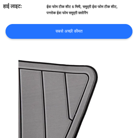
भ्रमण
हाई लाइट:
,
,
ईवा फोम टीक शीट 6 मिमी
समुद्री ईवा फोम टीक शीट
पनरोक ईवा फोम समुद्री फ़्लोरिंग
गुणवत्ता
सबसे अच्छी कीमत
नियंत्रण
संपर्क
करें
समाचार
एक
उद्धरण
का