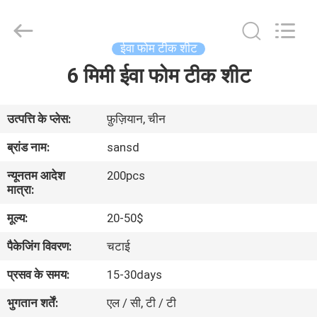
WeFoam
trading
Co.,Ltd.
All
Rights
ईवा फोम टीक शीट
Reserved.
Developed
6 मिमी ईवा फोम टीक शीट
घर
by
ECER
उत्पादों
उत्पत्ति के प्लेस:
फ़ुज़ियान, चीन
ब्रांड नाम:
sansd
वीडियो
न्यूनतम आदेश
200pcs
मात्रा:
हमारे
मूल्य:
20-50$
बारे
पैकेजिंग विवरण:
चटाई
में
प्रसव के समय:
15-30days
भुगतान शर्तें:
एल / सी, टी / टी
कारखाना