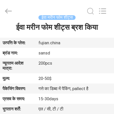
WeFoam
trading
Co.,Ltd.
All
Rights
ईवा मरीन फोम शीट्स
Reserved.
Developed
ईवा मरीन फोम शीट्स ब्रश किया
घर
by
ECER
उत्पादों
उत्पत्ति के प्लेस:
fujian.china
ब्रांड नाम:
sansd
वीडियो
न्यूनतम आदेश
200pcs
मात्रा:
हमारे
मूल्य:
20-50$
बारे
पैकेजिंग विवरण:
गत्ते का डिब्बा में पैकिंग, pallect है
में
प्रसव के समय:
15-30days
भुगतान शर्तें:
एल / सी, टी / टी
कारखाना