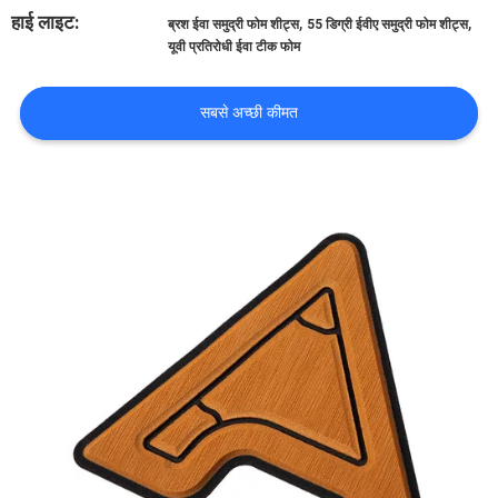
भ्रमण
हाई लाइट:
,
,
ब्रश ईवा समुद्री फोम शीट्स
55 डिग्री ईवीए समुद्री फोम शीट्स
यूवी प्रतिरोधी ईवा टीक फोम
गुणवत्ता
सबसे अच्छी कीमत
नियंत्रण
संपर्क
करें
समाचार
एक
उद्धरण
का