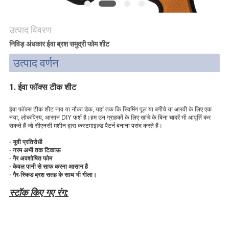
अनुरोध
करें
उत्पाद विवरण
निविड़ अंधकार ईवा ब्रश समुद्री फोम शीट
साइटमैप
उत्पाद वर्णन
PRIVACY
1. ईवा फॉक्स टीक शीट
POLICY
ईवा फॉक्स टीक शीट नाव या नौका डेक, यहां तक ​​कि स्विमिंग पूल या बगीचे या आरवी के लिए एक
नया, लोकप्रिय, आसान DIY फर्श है।हम उन ग्राहकों के लिए खांचे के बिना चादरें भी आपूर्ति कर
सकते हैं जो सीएनसी मशीन द्वारा कस्टमाइज़्ड पैटर्न बनाना पसंद करते हैं।
· यूवी प्रतिरोधी
· नरम अभी तक टिकाऊ
· गैर अवशोषित फोम
· केवल पानी से साफ करना आसान है
· गैर-स्किड ब्रश सतह के साथ भी गीला।
स्टॉक किए गए रंग: