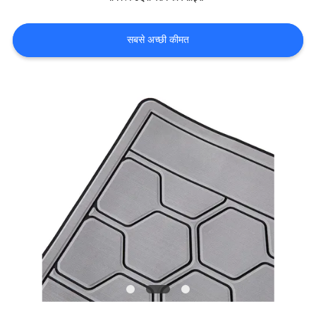
भ्रमण
सबसे अच्छी कीमत
गुणवत्ता
नियंत्रण
संपर्क
करें
समाचार
एक
उद्धरण
का