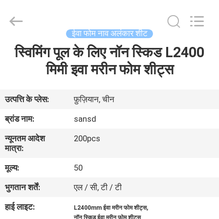
WeFoam
trading
Co.,Ltd.
All
Rights
ईवा फोम नाव अलंकार शीट
Reserved.
Developed
स्विमिंग पूल के लिए नॉन स्किड L2400
घर
by
ECER
मिमी इवा मरीन फोम शीट्स
उत्पादों
उत्पत्ति के प्लेस:
फ़ुज़ियान, चीन
वीडियो
ब्रांड नाम:
sansd
न्यूनतम आदेश
200pcs
हमारे
मात्रा:
बारे
मूल्य:
50
में
भुगतान शर्तें:
एल / सी, टी / टी
हाई लाइट:
,
L2400mm ईवा मरीन फोम शीट्स
कारखाना
नॉन स्किड ईवा मरीन फोम शीट्स