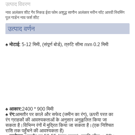
अनुरोध
उत्पाद विवरण
करें
नाव अलंकार शीट गैर स्किड ईवा फोम अशुद्ध सागौन अलंकार मरीन यॉट आरवी स्विमिंग
पूल गार्डन नाव फर्श शीट
उत्पाद वर्णन
साइटमैप
♠ मोटाई:
5-12 मिमी, (संपूर्ण बोर्ड), त्रुटि सीमा mm 0.2 मिमी
PRIVACY
POLICY
♠ आकार:
2400 * 900 मिमी
♠ रंग:
आमतौर पर काले और सफेद (जमीन का रंग), ऊपरी परत का
रंग ग्राहकों की आवश्यकताओं के अनुसार अनुकूलित किया जा
सकता है।विभिन्न रंगों में मुद्रित किया जा सकता है।(एक निश्चित
राशि तक पहुँचने की आवश्यकता है)