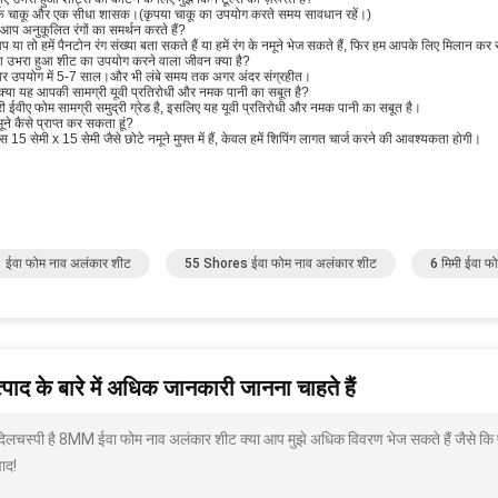
र्क चाकू और एक सीधा शासक।(कृपया चाकू का उपयोग करते समय सावधान रहें।)
 आप अनुकूलित रंगों का समर्थन करते हैं?
प या तो हमें पैनटोन रंग संख्या बता सकते हैं या हमें रंग के नमूने भेज सकते हैं, फिर हम आपके लिए मिलान कर 
ईवा उभरा हुआ शीट का उपयोग करने वाला जीवन क्या है?
र उपयोग में 5-7 साल।और भी लंबे समय तक अगर अंदर संग्रहीत।
: क्या यह आपकी सामग्री यूवी प्रतिरोधी और नमक पानी का सबूत है?
मारी ईवीए फोम सामग्री समुद्री ग्रेड है, इसलिए यह यूवी प्रतिरोधी और नमक पानी का सबूत है।
मूने कैसे प्राप्त कर सकता हूं?
ास 15 सेमी x 15 सेमी जैसे छोटे नमूने मुफ्त में हैं, केवल हमें शिपिंग लागत चार्ज करने की आवश्यकता होगी।
ईवा फोम नाव अलंकार शीट
55 Shores ईवा फोम नाव अलंकार शीट
6 मिमी ईवा फ
पाद के बारे में अधिक जानकारी जानना चाहते हैं
 दिलचस्पी है 8MM ईवा फोम नाव अलंकार शीट क्या आप मुझे अधिक विवरण भेज सकते हैं जैसे कि 
ाद!