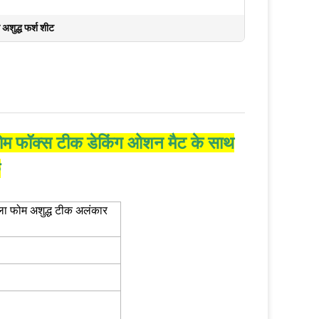
 अशुद्ध फर्श शीट
व फोम फॉक्स टीक डेकिंग ओशन मैट के साथ
क
ाला फोम अशुद्ध टीक अलंकार