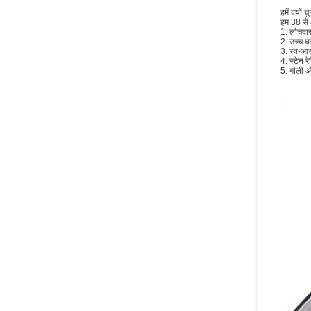
हमें क्यों चुन
हम 38 से अ
1. लोचदा
2. उच्च घन
3. स्व-आ
4. स्टेन 
5. गीली औ