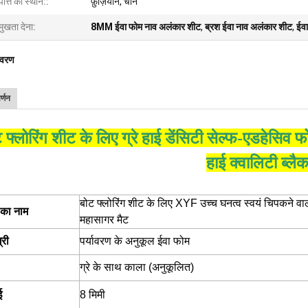
पत्ति का स्थान::
फ़ुज़ियान, चीन
मुखता देना:
8MM ईवा फोम नाव अलंकार शीट
,
ब्रश ईवा नाव अलंकार शीट
,
ईवा
िवरण
र्णन
 फ्लोरिंग शीट के लिए ग्रे हाई डेंसिटी सेल्फ-एडहेसि
हाई क्वालिटी ब्लै
बोट फ्लोरिंग शीट के लिए XYF उच्च घनत्व स्वयं चिपकने व
ु का नाम
महासागर मैट
्री
पर्यावरण के अनुकूल ईवा फोम
ग्रे के साथ काला (अनुकूलित)
ई
8 मिमी