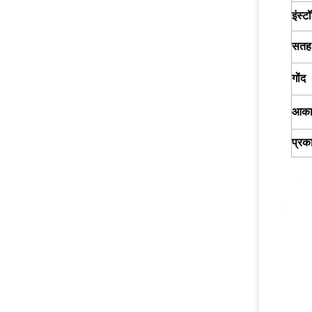
इंस्
सतह
गोंद
आका
प्रक