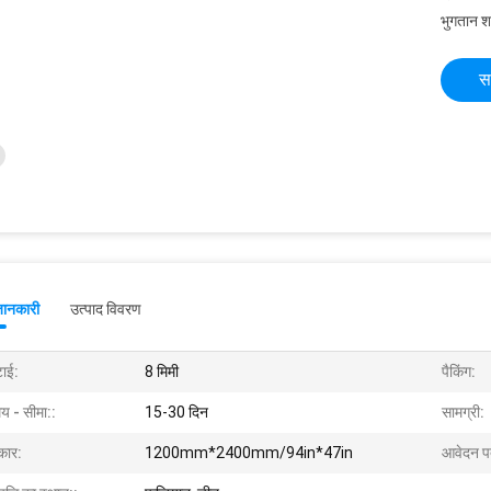
भुगतान शर्त
स
जानकारी
उत्पाद विवरण
टाई:
8 मिमी
पैकिंग:
य - सीमा::
15-30 दिन
सामग्री:
ार:
1200mm*2400mm/94in*47in
आवेदन प