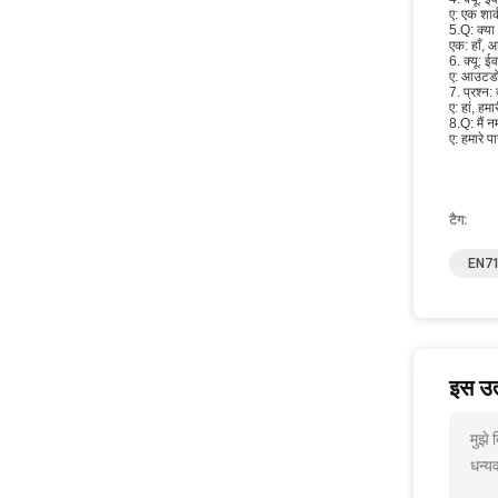
ए: एक शा
5.Q: क्या
एक: हाँ, आ
6. क्यू: 
ए: आउटडो
7. प्रश्न
ए: हां, ह
8.Q: मैं न
ए: हमारे प
टैग:
EN71 
इस उत्
मुझे
धन्यव