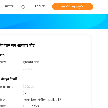
Hindi
समाचार
एक बोली का अनुरोध
ा फोम नाव अलंकार शीट
िवरण:
 प्लेस:
फ़ुज़ियान, चीन
:
sansd
 नौवहन नियमों:
देश मात्रा:
200pcs
$20-50
विवरण:
गत्ते का डिब्बा में पैकिंग, pallect है
 समय:
15-30days