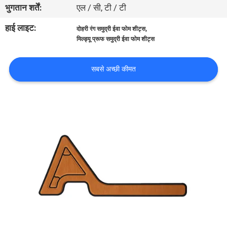
भुगतान शर्तें:
एल / सी, टी / टी
भ्रमण
हाई लाइट:
,
दोहरी रंग समुद्री ईवा फोम शीट्स
मिल्ड्यू प्रूफ समुद्री ईवा फोम शीट्स
गुणवत्ता
नियंत्रण
सबसे अच्छी कीमत
संपर्क
करें
समाचार
एक
उद्धरण
का