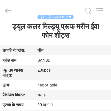
WeFoam
trading
Co.,Ltd.
All
Rights
ईवा मरीन फोम शीट्स
Reserved.
Developed
ड्यूल कलर मिल्ड्यू प्रूफ मरीन ईवा
घर
by
ECER
फोम शीट्स
उत्पादों
उत्पत्ति के प्लेस:
चीन
वीडियो
ब्रांड नाम:
SANSD
न्यूनतम आदेश
200pcs
हमारे
मात्रा:
बारे
मूल्य:
negotiable
में
पैकेजिंग विवरण:
चटाई
प्रसव के समय:
30 दिनों में
कारखाना