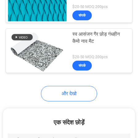
अनुरोध
$20-50 MOQ:200pcs
करें
संपर्क
साइटमैप
स्व आसंजन गैर छोड़ गंधहीन
कैमो नाव मैट
PRIVACY
$20-50 MOQ:200pcs
POLICY
संपर्क
और देखो
एक संदेश छोड़ें