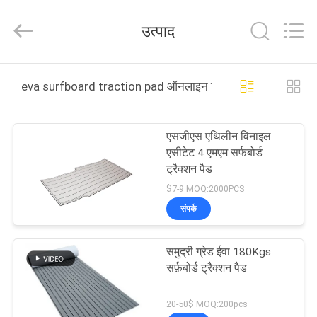
Quanzhou
WeFoam
trading
उत्पाद
Co.,Ltd.
All
Rights
Reserved.
Developed
घर
by
eva surfboard traction pad ऑनलाइन निर्माण
ECER
उत्पादों
एसजीएस एथिलीन विनाइल
एसीटेट 4 एमएम सर्फबोर्ड
वीडियो
ट्रैक्शन पैड
$7-9 MOQ:2000PCS
हमारे
संपर्क
बारे
समुद्री ग्रेड ईवा 180Kgs
में
सर्फ़बोर्ड ट्रैक्शन पैड
कारखाना
20-50$ MOQ:200pcs