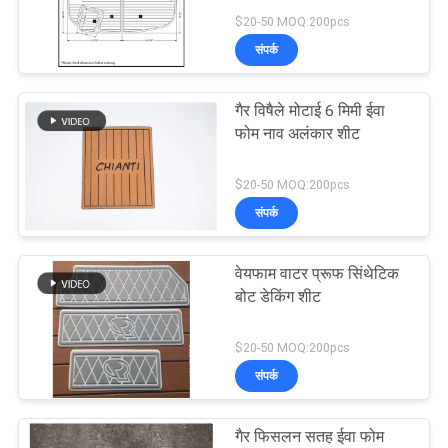
अनुरोध
$20-50 MOQ:200pcs
करें
संपर्क
साइटमैप
गैर विषैले मोटाई 6 मिमी ईवा
फोम नाव अलंकार शीट
PRIVACY
$20-50 MOQ:200pcs
POLICY
संपर्क
वेयफाम वाटर प्रूफ सिंथेटिक
बोट डेकिंग शीट
$20-50 MOQ:200pcs
संपर्क
गैर फिसलन सतह ईवा फोम