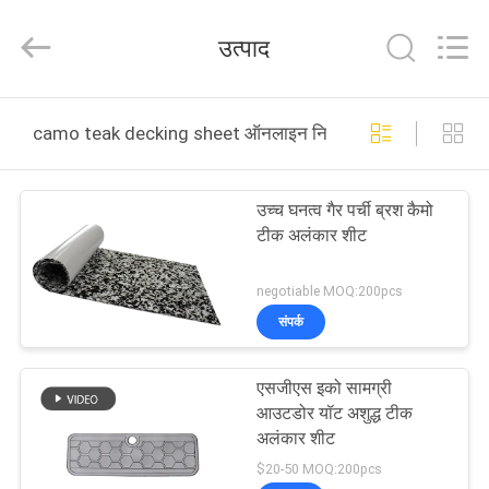
Quanzhou
WeFoam
trading
उत्पाद
Co.,Ltd.
All
Rights
Reserved.
Developed
घर
by
camo teak decking sheet ऑनलाइन निर्माण
ECER
उत्पादों
उच्च घनत्व गैर पर्ची ब्रश कैमो
टीक अलंकार शीट
वीडियो
negotiable MOQ:200pcs
हमारे
संपर्क
बारे
एसजीएस इको सामग्री
में
आउटडोर यॉट अशुद्ध टीक
अलंकार शीट
कारखाना
$20-50 MOQ:200pcs