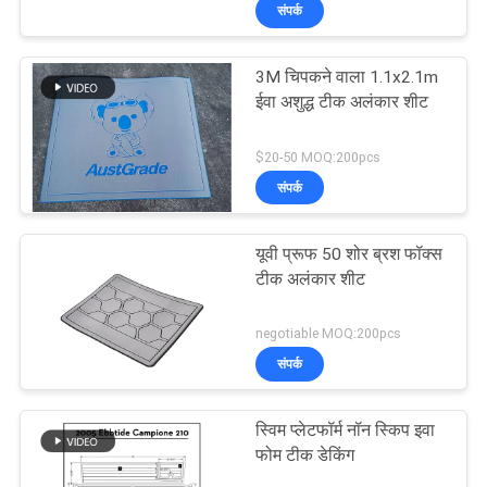
संपर्क
भ्रमण
3M चिपकने वाला 1.1x2.1m
गुणवत्ता
ईवा अशुद्ध टीक अलंकार शीट
नियंत्रण
$20-50 MOQ:200pcs
संपर्क
संपर्क
करें
यूवी प्रूफ 50 शोर ब्रश फॉक्स
टीक अलंकार शीट
समाचार
negotiable MOQ:200pcs
संपर्क
एक
उद्धरण
स्विम प्लेटफॉर्म नॉन स्किप इवा
का
फोम टीक डेकिंग