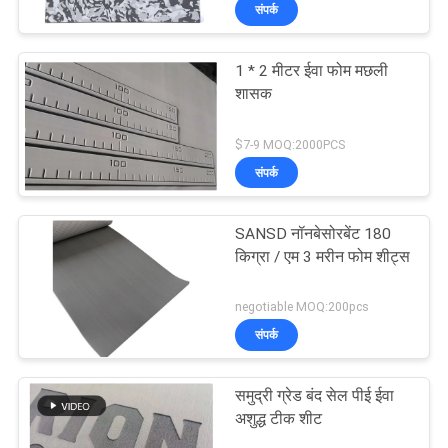
संपर्क
भ्रमण
1 * 2 मीटर ईवा फोम मछली
गुणवत्ता
शासक
नियंत्रण
$7-9 MOQ:2000PCS
संपर्क
संपर्क
करें
SANSD नॉनबेसोरबेंट 180
किग्रा / एम 3 मरीन फोम शीट्स
समाचार
negotiable MOQ:200pcs
संपर्क
एक
उद्धरण
समुद्री ग्रेड बंद सेल पीई ईवा
का
अशुद्ध टीक शीट