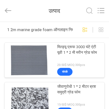
WeFoam
trading
Co.,Ltd.
उत्पाद
All
Rights
Reserved.
Developed
घर
by
ECER
1 2m marine grade foam ऑनलाइन निर्माण
उत्पादों
मिल्ड्यू प्रूफ 3000 घंटे एंटी
यूवी 1 * 2 मी मरीन ग्रेड फोम
वीडियो
20-50$ MOQ:300pcs
हमारे
संपर्क
बारे
जीवाणुरोधी 1 * 2 मीटर ब्रश
में
समुद्री ग्रेड फोम
कारखाना
15-50$ MOQ:300pcs