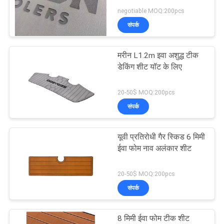
अनुरोध
negotiable MOQ:200pcs
करें
संपर्क
साइटमैप
मरीन L1.2m इवा अशुद्ध टीक
डेकिंग शीट यॉट के लिए
PRIVACY
20-50$ MOQ:200pcs
POLICY
संपर्क
यूवी प्रतिरोधी गैर स्किड 6 मिमी
ईवा फोम नाव अलंकार शीट
20-50$ MOQ:200pcs
संपर्क
8 मिमी ईवा फोम टीक शीट